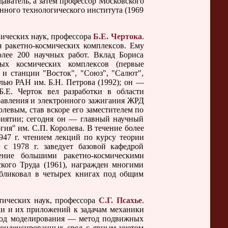
даватель, а затем профессор Московского
ного технологического института (1969
нических наук, профессора
Б.Е. Чертока
.
 ракетно-космических комплексов. Ему
олее 200 научных работ. Вклад Бориса
ых космических комплексов (первые
 и станции "Восток", "Союз", "Салют",
алью РАН им. Б.Н. Петрова (1992); он —
.Е. Черток вел разработки в области
равления и электронного зажигания ЖРД
олевым, став вскоре его заместителем по
риятии; сегодня он — главный научный
ия" им. С.П. Королева. В течение более
947 г. чтением лекций по курсу теории
с 1978 г. заведует базовой кафедрой
ение большими ракетно-космическими
кого Труда (1961), награжден многими
убликовал в четырех книгах под общим
тических наук, профессора
С.Г. Псахье
.
ки и их приложений к задачам механики
етод моделирования — метод подвижных
конденсированных сред с явным учетом