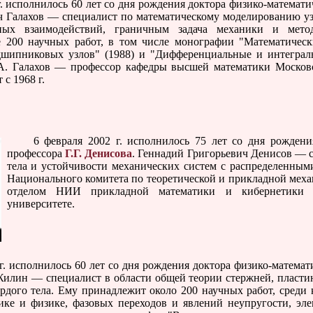
 исполнилось 60 лет со дня рождения доктора физико-математи
 Галахов — специалист по математическому моделированию уз
ных взаимодействий, граничным задача механики и метод
 200 научных работ, в том числе монографии "Математичес
одшипниковых узлов" (1988) и "Дифференциальные и интеграл
.А. Галахов — профессор кафедры высшей математики Московс
 с 1968 г.
6 февраля 2002 г. исполнилось 75 лет со дня рождения 
профессора
Г.Г. Денисова
. Геннадий Григорьевич Денисов — 
тела и устойчивости механических систем с распределенны
Национального комитета по теоретической и прикладной меха
отделом НИИ прикладной математики и кибернетики п
университете.
 исполнилось 60 лет со дня рождения доктора физико-математ
илин — специалист в области общей теории стержней, пласти
ердого тела. Ему принадлежит около 200 научных работ, среди
ке и физике, фазовых переходов и явлений неупругости, эл