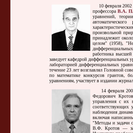
10 февраля 2002 г.
профессора
В.А. П
уравнений, теори
автоматическог
характеристическ
произвольной прир
принадлежит около
целом" (1958), "Н
дифференциальных 
работника высшей 
заведует кафедрой дифференциальных ура
лабораторией дифференциальных уравн
течение 23 лет возглавлял Головной со
по математике конкурсов грантов, б
уравнениям, участвует в издании журн
14 февраля 2002 г
Федорович Кротов
управления с их 
соответствующих у
наблюдения динами
включая написанны
"Методы и задачи о
В.Ф. Кротов — за