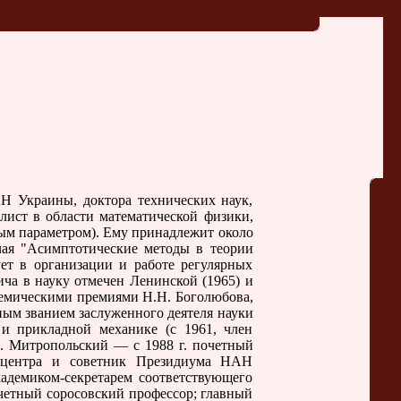
 Украины, доктора технических наук,
ист в области математической физики,
ым параметром). Ему принадлежит около
чая "Асимптотические методы в теории
ует в организации и работе регулярных
а в науку отмечен Ленинской (1965) и
демическими премиями Н.Н. Боголюбова,
ным званием заслуженного деятеля науки
и прикладной механике (c 1961, член
. Митропольский — с 1988 г. почетный
о центра и советник Президиума НАН
кадемиком-секретарем соответствующего
четный соросовский профессор; главный