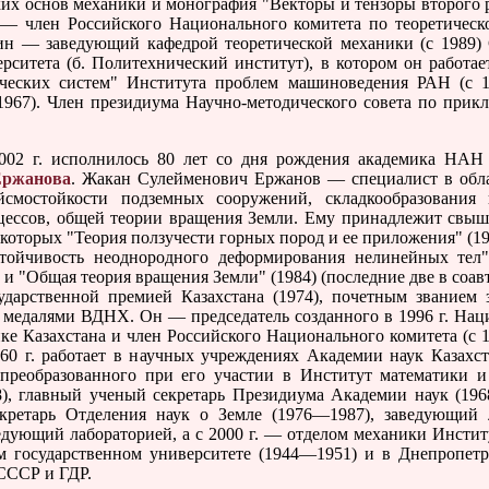
их основ механики и монография "Векторы и тензоры второго р
н — член Российского Национального комитета по теоретическ
— заведующий кафедрой теоретической механики (с 1989) С
рситета (б. Политехнический институт), в котором он работае
ческих систем" Института проблем машиноведения РАН (с 1
967). Член президиума Научно-методического совета по прик
г. исполнилось 80 лет со дня рождения академика НАН Ка
Ержанова
. Жакан Сулейменович Ержанов — специалист в обл
йсмостойкости подземных сооружений, складкообразования
цессов, общей теории вращения Земли. Ему принадлежит свыш
которых "Теория ползучести горных пород и ее приложения" (19
стойчивость неоднородного деформирования нелинейных тел" 
) и "Общая теория вращения Земли" (1984) (последние две в соа
ударственной премией Казахстана (1974), почетным званием 
и медалями ВДНХ. Он — председатель созданного в 1996 г. Нац
ке Казахстана и член Российского Национального комитета (с 
60 г. работает в научных учреждениях Академии наук Казахс
преобразованного при его участии в Институт математики и
8), главный ученый секретарь Президиума Академии наук (196
екретарь Отделения наук о Земле (1976—1987), заведующий 
едующий лабораторией, а с 2000 г. — отделом механики Инсти
ом государственном университете (1944—1951) и в Днепропетр
СССР и ГДР.