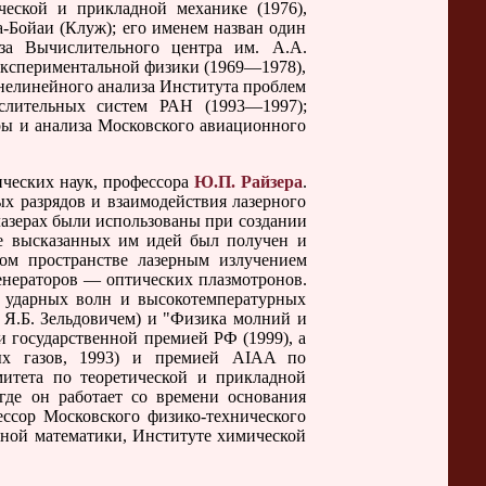
еской и прикладной механике (1976),
-Бойаи (Клуж); его именем назван один
за Вычислительного центра им. А.А.
экспериментальной физики (1969—1978),
нелинейного анализа Института проблем
ислительных систем РАН (1993—1997);
ы и анализа Московского авиационного
ических наук, профессора
Ю.П. Райзера
.
х разрядов и взаимодействия лазерного
азерах были использованы при создании
ве высказанных им идей был получен и
ом пространстве лазерным излучением
генераторов — оптических плазмотронов.
 ударных волн и высокотемпературных
 с Я.Б. Зельдовичем) и "Физика молний и
и государственной премией РФ (1999), а
ых газов, 1993) и премией AIAA по
итета по теоретической и прикладной
де он работает со времени основания
ессор Московского физико-технического
адной математики, Институте химической