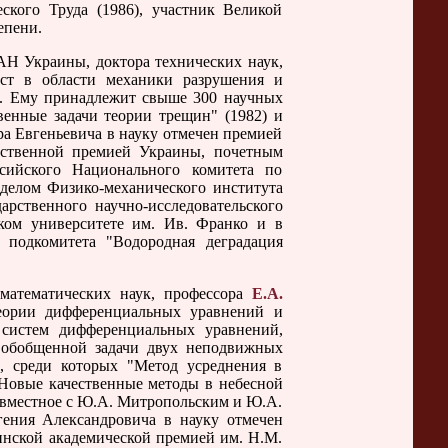
еского Труда (1986), участник Великой
епени.
АН Украины, доктора технических наук,
ст в области механики разрушения и
са. Ему принадлежит свыше 300 научных
венные задачи теории трещин" (1982) и
ра Евгеньевича в науку отмечен премией
рственной премией Украины, почетным
ийского Национального комитета по
делом Физико-механического института
арственного научно-исследовательского
ком университете им. Ив. Франко и в
о подкомитета "Водородная деградация
атематических наук, профессора
Е.А.
еории дифференциальных уравнений и
 систем дифференциальных уравнений,
е обобщенной задачи двух неподвижных
, среди которых "Метод усреднения в
"Новые качественные методы в небесной
 и совместное с Ю.А. Митропольским и Ю.А.
гения Александровича в науку отмечен
инской академической премией им. Н.М.