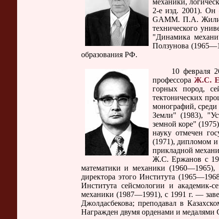
механики, логическ
2-е изд. 2001). О
GAMM. П.А. Жилин 
технического униве
"Динамика механи
Ползунова (1965—1
образования РФ.
10 февраля 2002 
профессора
Ж.С. 
горных пород, се
тектонических про
монографий, среди 
Земли" (1983), "У
земной коре" (1975
науку отмечен гос
(1971), дипломом 
прикладной механи
Ж.С. Ержанов с 19
математики и механики (1960—1965), 
директора этого Института (1965—196
Института сейсмологии и академик-с
механики (1987—1991), с 1991 г. — зав
Джолдасбекова; преподавал в Казахск
Награжден двумя орденами и медалями 