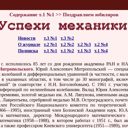
Содержание т.1 №1 >> Поздравляем юбиляров
Новости
т.3 №1
т.3 №2
О журнале
т.2 №1
т.2 №2
т.2 №3
т.2 №4
Подписка
т.1 №1
т.1 №2
т.1 №3
т.1 №4
 исполнилось 85 лет со дня рождения академика РАН и НАН
Митропольского
. Юрий Алексеевич Митропольский — специал
 колебаний и дифференциальных уравнений (в частности, с мал
 в указанных областях, в том числе до 30 монографий, вклю
ний" (в соавторстве с Н.Н. Боголюбовым). С 1961 г. участв
ференций по нелинейным колебаниям. Вклад Юрия Алексеевич
премиями, золотой медалью им. А.М. Ляпунова, именными ака
 Лаврентьева, серебряной медалью М.В. Остроградского, почет
ен Российского Национального комитета по теоретической 
66—1995), иностранный член Болонской Академии наук. Ю.А
та математики, директор Международного математическог
атематики (1958—1988), в котором работал с 1951 г., был а
 также профессором Киевского университета (1951—1989), по