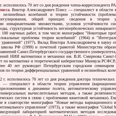
 исполнилось 70 лет со дня рождения члена-корреспондента РА
лисса
. Виктор Александрович Плисс — специалист в области 
и нелинейных колебаний и теории устойчивости (проблем
о регулирования, общий принцип сведения в теории у
ими инвариантными множествами, условия устойчивости 
оды, структурная устойчивость негиперболических инвариант
 100 научных работ, в том числе монографии "Некоторые про
елокальные проблемы теории колебаний" (1964) и "Интегра
уравнений" (1977). Вклад Виктора Александровича в науку о
школы РФ (1999) и почетной грамотой Министерства образов
внений Санкт-Петербургского государственного университета, н
ений НИИ математики и механики им. В.И. Смирнова Санкт-Пет
вет по математике и теоретической кибернетике Минвуза РСФСР, 
олее 40 лет руководит Петербургским городским семинар
алов по теории дифференциальных уравнений и нелинейных коле
. исполнилось 70 лет со дня рождения доктора технических
 — специалист в области теории управления (вариационно
приложениями к динамике полета, автоматическому управле
ниверсальных вычислительных методов, а также релятивист
ческих систем в связи с проблемами квантовой механики). Ем
е в соавторстве монографии "Новые методы вариационного ис
птимального управления" (1973), а также монография "Global Met
ведующий лабораторией математических методов исследова