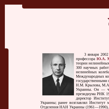
3 января 2002 г.
профессора
Ю.А. 
теории нелинейных
300 научных работ
нелинейных колеба
Международных кон
государственными 
Н.М. Крылова, М.А.
Украины. Он — чл
президиума РНК 19
директор Институ
Украины; ранее возглавлял Институт м
Отделения НАН Украины (1961—1990), а