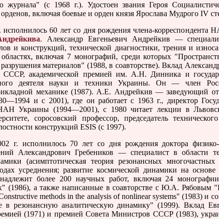
о журнала" (с 1968 г.). Удостоен звания Героя Социалистич
орденов, включая боевые и орден князя Ярослава Мудрого IV ст
исполнилось 60 лет со дня рождения члена-корреспондента Н
Андрейкива
. Александр Евгеньевич Андрейкив — специали
лов и конструкций, технической диагностики, трения и изно
 областях, включая 7 монографий, среди которых "Пространст
азрушения материалов" (1988, в соавторстве). Вклад Александ
 СССР, академической премией им. А.Н. Динника и госуда
нного деятеля науки и техники Украины. Он — член Росс
рикладной механике (1987). А.Е. Андрейкив — заведующий от
—1994 и с 2001), где он работает с 1963 г., директор Госуд
НАН Украины (1994—2001), с 1980 читает лекции в Львовс
рситете, соросовский профессор, председатель техническог
остности конструкций ESIS (с 1997).
. исполнилось 70 лет со дня рождения доктора физико-м
ений Александрович Гребеников — специалист в области т
намики (асимптотическая теория резонансных многочастных
одах усреднения; развитие космической динамики на основ
инадлежит более 200 научных работ, включая 24 монографии
х" (1986), а также написанные в соавторстве с Ю.А. Рябовым 
Constructive methods in the analysis of nonlinear systems" (1983)
 в резонансную аналитическую динамику" (1999). Вклад Ев
ремией (1971) и премией Совета Министров СССР (1983), укра