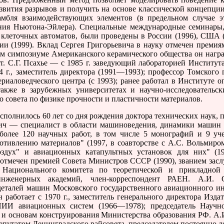
звития разрывов и получить на основе классической концепци
мбля взаимодействующих элементов (в предельном случае э
ния Ньютона-Эйлера). Специальные международные семинары
клеточных автоматов, были проведены в России (1996), США (1
трии (1999). Вклад Сергея Григорьевича в науку отмечен прем
м симпозиуме Американского керамического общества он нагр
от. С.Г. Псахье — c 1985 г. заведующий лабораторией Институ
4 г., заместитель директора (1991—1993); профессор Томского г
ериаловедческого центра (с 1993); ранее работал в Институт
также в зарубежных университетах и научно-исследователь
совета по физике прочности и пластичности материалов.
сполнилось 60 лет со дня рождения доктора технических наук, 
ич — специалист в области машиноведения, динамики машин 
олее 120 научных работ, в том числе 5 монографий и 9 уч
отивлению материалов" (1997, в соавторстве с А.С. Вольмиром
здух" и авиационных катапультных установок для них" (19
 отмечен премией Совета Министров СССР (1990), званием засл
 Национального комитета по теоретической и прикладной 
нженерных академий, член-корреспондент РАЕН. А.И.
еталей машин Московского государственного авиационного ин
работает с 1970 г., заместитель генерального директора Издат
НИИ авиационных систем (1966—1978); председатель Научно
н и основам конструирования Министерства образования РФ. А.
епутатом Ленинградского райсовета, председателем постоянно д