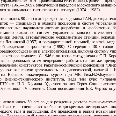
управления им. В.А. Трапезникова РАН (с 1982); ранее — препо
итута (1961—1969), заведующий кафедрой Московского авиацион
ого экономико-статистического института (1974—1982).
полнилось 90 лет со дня рождения академика РАН, доктора тех
рток — специалист в области процессов и систем управления
численные научно-технические разработки и изобретения, б
лизацию сложных систем управления многих отечественн
тники Земли, автоматические межпланетные станции, корабли
чен Ленинской (1957) и государственной премией, золотой мед
ой академии астронавтики (1990). С середины 30-х годов Б
рорадиооборудования и электроавтоматики, включая систему уп
 ракетного самолета. С 1946 г. он тесно сотрудничал с С.П. Кор
ия, и продолжал затем непрерывно работать на том же предп
неральном конструкторе Ракетно-космической корпорации "Энерг
учно-инженерную деятельность с педагогической, начатой в 1
 на Высших инженерных курсах при МВТУим.Н.Э.Баумана, 
о физико-технического института, ведя там курс "Управл
ГТУ им. Н.Э. Баумана. Удостоен звания Героя Социалистичес
 Отечеством" IV степени. Свои воспоминания Б.Е. Черток оп
сполнилось 50 лет со дня рождения доктора физико-матема
ч Псахье — специалист в области дискретных методов механи
ердого тела и разрушения. Им предложен и развит новый м
ов. Предложенный метод позволяет моделировать поведение 