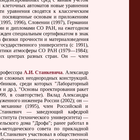
и клеточных автоматов новые уравнения
ти уравнения сводятся к классическим
, посвященные основам и приложениям
995, 1996), Словении (1997), Германии
иями и дипломами СО РАН, на ежегодном
ажден специальным сертификатом в знак
та физики прочности и материаловедения
осударственного университета (с 1991),
е оптики атмосферы СО РАН (1979—1984);
ских центрах разных стран. Он — член
профессора
А.И. Станкевича
. Александр
и сложных неоднородных конструкций.
ебников, среди которых "Лабораторный
 и др.), "Основы проектирования ракет
99, в соавторстве). Вклад Александра
уженного инженера России (2002); он —
механике (1995), член Российской и
 Станкевич — заведующий кафедрой
ститута (технического университета) —
ельского дома "Дрофа"; ранее работал в
-методического совета по прикладной
И.Станкевич участвовал в общественной
ействующей комиссии по науке, культуре