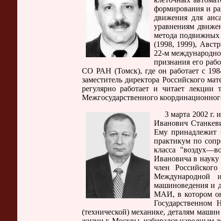
формирования и ра
движения для анса
уравнениям движе
метода подвижных 
(1998, 1999), Авс
22-м международно
признания его раб
СО РАН (Томск), где он работает с 198
заместитель директора Российского мат
регулярно работает и читает лекции 
Межгосударственного координационного 
3 марта 2002 г. и
Иванович Станкев
Ему принадлежит б
практикум по сопр
класса "воздух—во
Ивановича в науку
член Российского
Международной и
машиноведения и д
МАИ, в котором он 
Государственном 
(технической) механике, деталям маши
жизни г. Москвы, избирался народным д