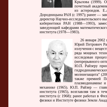
Крылова (1999). 
почетный академик
из астероидов. Е
Дородницына РАН (с 1997); ранее — за
директор Научно-исследовательского в
кибернетики РАН (1988—1993), замес
заведующий кафедрами математическог
института (1978—1983).
26 января 2002 г.
Юрий Петрович Рай
излучения с вещес
ряда мощных техно
исследован проце
(непрерывного опт
Ю.П. Райзеру при
гидродинамических 
молниезащита" (20
также премией П
плазмодинамике и
механике (1965). Ю.П. Райзер — гла
института (1965), возглавляя там в т
института (с 1968); ранее работал в Ф
физики и Институте физики Земли Акад