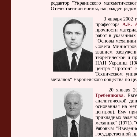
редактор "Украинского математическог
Отечественной войны, награжден рядом 
3 января 2002 г. 
профессора
А.Е. 
прочности материа
работ в указанных
"Основы механики р
Совета Министров
званием заслуже
теоретической и п
НАН Украины (1980
центра "Протон" 
Техническом униве
металлов" Европейского общества по цел
20 января 2002 г
Гребеникова
. Евг
аналитической ди
основанная на мет
центров). Ему пр
прикладных задача
механике" (1971), "
Рябовым "Введение
государственной п