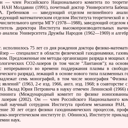
Он — член Российского Национального комитета по теоретич
 НАН Молдавии (1991), почетный доктор Университета Бабеша
.А. Гребеников — заведующий отделом нелинейного анали
ведующий математическим отделом Института теоретической и 
ычислительного центра МГУ (1978—1988), заведующий отделом 
титель директора Института высокопроизводительных выч
о анализа Университета Дружбы Народов (1962—1969) и алгебр
 исполнилось 75 лет со дня рождения доктора физико-математ
зер — специалист в области физической газодинамики, газовы
твом. Предложенные им методы организации разряда в мощных л
логических CO2-лазеров (в том числе "Лантанов"); на осно
сс непрерывного во времени поддержания плазмы в свободн
ического разряда), лежащий в основе нового типа плазменных 
надлежат семь монографий, в том числе монография "Физика
явлений" (1963, 2-е изд. 1966, англ. изд. 1968; в соавторстве
01). Вклад Юрия Петровича в науку отмечен Ленинской (1966) 
еннинга (Международный комитет по физике ионизованн
 лазерам (2002). Он — член Российского Национального ком
вный научный сотрудник Института проблем механики РАН, г
ечение 30 лет отдел физики газодинамических процессов, проф
изико-энергетическом институте (г. Обнинск), Институте прикл
емии наук.