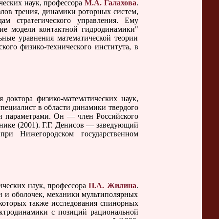
ческих наук, профессора
М.А. Галахова
.
лов трения, динамики роторных систем,
ам стратегического управления. Ему
кие модели контактной гидродинамики"
ьные уравнения математической теории
кого физико-технического института, в
доктора физико-математических наук,
специалист в области динамики твердого
ми параметрами. Он — член Российского
нике (2001). Г.Г. Денисов — заведующий
ри Нижегородском государственном
ических наук, профессора
П.А. Жилина
.
н и оболочек, механики мультиполярных
 которых также исследования спинорных
ектродинамики с позиций рациональной