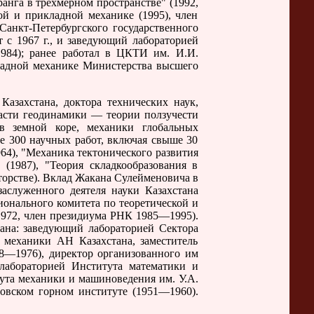
анга в трехмерном пространстве" (1992,
ой и прикладной механике (1995), член
анкт-Петербургского государственного
т с 1967 г., и заведующий лабораторией
984); ранее работал в ЦКТИ им. И.И.
ладной механике Министерства высшего
захстана, доктора технических наук,
асти геодинамики — теории ползучести
 в земной коре, механики глобальных
е 300 научных работ, включая свыше 30
64), "Механика тектонического развития
(1987), "Теория складкообразования в
вторстве). Вклад Жакана Сулейменовича в
заслуженного деятеля науки Казахстана
ионального комитета по теоретической и
1972, член президиума РНК 1985—1995).
тана: заведующий лабораторией Сектора
 механики АН Казахстана, заместитель
8—1976), директор организованного им
лабораторией Института математики и
тута механики и машиноведения им. У.А.
овском горном институте (1951—1960).