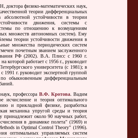
Н, доктора физико-математических наук,
качественной теории дифференциальных
а абсолютной устойчивости в теории
стойчивости движения, системы с
системы по отношению к возмущениям
ных множеств автономных систем). Ему
блемы теории устойчивости движения в
льные множества периодических систем
тмечен почетным званием заслуженного
ания РФ (2002). В.А. Плисс с 1960 г.
а которой работает с 1956 г., руководит
ербургского университета (c 1981); в
с 1991 г. руководит экспертной группой
ом по обыкновенным дифференциальным
баний.
 наук, профессора
В.Ф. Кротова
. Вадим
е исчисление и теория оптимального
нию и прикладной физике, разработка
ская механика упругой среды и теория
у принадлежит около 90 научных работ,
числения в динамике полета" (1969) и
hods in Optimal Control Theory" (1996).
ния оптимальных управляемых систем