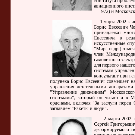
Института проблем 
авиационного инст
—1972) и Московск
1 марта 2002 г. ис
Борис Евсеевич Че
принадлежат много
Евсеевича в реа
искусственные спу
"Мир" и др.) отме
член Международн
самолетного элект
для первого нашего
системам управлен
консультант при ге
полувека Борис Евсеевич совмещает на
управления летательными аппаратами
"Управление движением" Московског
системами", который он читает и в М
орденами, включая "За заслуги перед
заглавием "Ракеты и люди".
2 марта 2002 г. и
Сергей Григорьеви
деформируемого тв
клеточных автомат