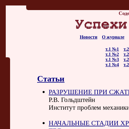
Сод
Новости
О журнале
т.1 №1
т.
т.1 №2
т.
т.1 №3
т.
т.1 №4
т.
Статьи
РАЗРУШЕНИЕ ПРИ СЖА
Р.В. Гольдштейн
Институт проблем механик
НАЧАЛЬНЫЕ СТАДИИ ХР