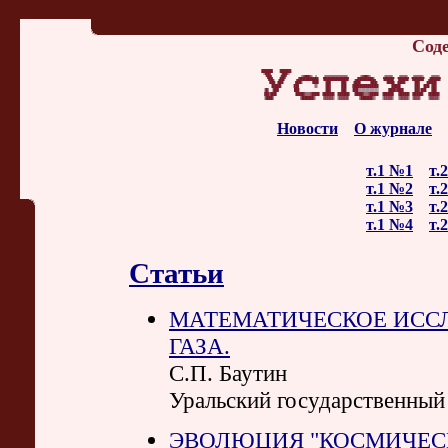
Сод
Новости
О журнале
т.1 №1
т.
т.1 №2
т.
т.1 №3
т.
т.1 №4
т.
Статьи
МАТЕМАТИЧЕСКОЕ ИСС
ГАЗА.
С.П. Баутин
Уральский государственный
ЭВОЛЮЦИЯ "КОСМИЧЕС